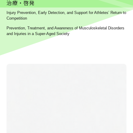
治療・啓発
Injury Prevention, Early Detection, and Support for Athletes’ Return to
Competition
Prevention, Treatment, and Awareness of Musculoskeletal Disorders
and Injuries in a Super-Aged Society